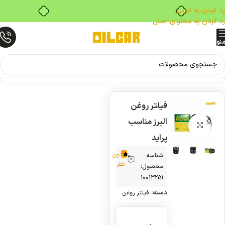
خرید قسطی با ترب‌پی
رد کردن به ناوبری
رد کردن به محتوای اصلی
نو
خانه
فیلتر روغن
فیلتر روغن
ناموج
ود
البرز مناسب
بزرگنمایی تصویر
پراید
بدون
شناسه
0
نظر
محصول:
10013251
دسته:
فیلتر روغن