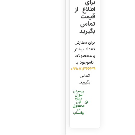
برای
اطلاع از
قیمت
تماس
بگیرید
برای سفارش
تعداد بیشتر
و محصولات
ناموجود با
09908136639
تماس
بگیرید.
پرسیدن
سوال
درباره
این
محصول
در
واتساپ