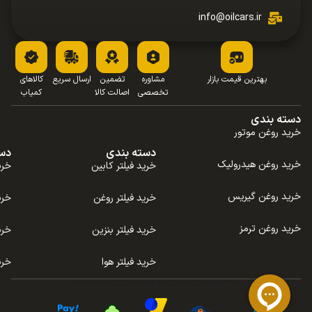
info@oilcars.ir
بهترین قیمت بازار
مشاوره
تضمین
ارسال سریع
کالاهای
تخصصی
اصالت کالا
کمیاب
دسته بندی
خرید روغن موتور
دسته بندی
دس
خرید روغن هیدرولیک
خرید فیلتر کابین
خری
خرید روغن گیریس
خرید فیلتر روغن
خری
خرید روغن ترمز
خرید فیلتر بنزین
خری
خرید فیلتر هوا
خری
درگاه های پرداخت فعال در سایت اویل کار