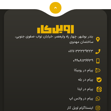
بندر بوشهر، چهار راه ولیعصر، خیابان نواب صفوی جنوبی،
ساختمان مهدوی
077-33329223
09908136639
پیام در روبیکا
پیام در بله
پیام در ایتا
پیام در واتس اپ
اینستاگرام اویل کار