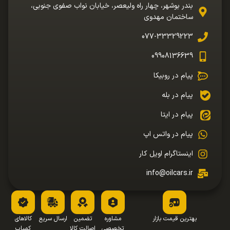
بندر بوشهر، چهار راه ولیعصر، خیابان نواب صفوی جنوبی،
ساختمان مهدوی
077-33329223
09908136639
پیام در روبیکا
پیام در بله
پیام در ایتا
پیام در واتس اپ
اینستاگرام اویل کار
info@oilcars.ir
بهترین قیمت بازار
مشاوره
تضمین
ارسال سریع
کالاهای
تخصصی
اصالت کالا
کمیاب