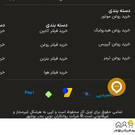
دسته بندی
خرید روغن موتور
دسته بندی
دس
خرید روغن هیدرولیک
خرید فیلتر کابین
خری
خرید روغن گیریس
خرید فیلتر روغن
خری
خرید روغن ترمز
خرید فیلتر بنزین
خری
خرید فیلتر هوا
خری
درگاه های پرداخت فعال در سایت اویل کار
بانک سپه
بانک سینا
زرین پال
ترب پی
اسنپ پی
تمامی حقوق برای اویل کار محفوظ است و کپی به هرشکل غیرمجاز و
غیرقانونی است.© شرکت روانکاران نوین بندر بوشهر
0
د خرید
خانه
ساب کاربری من