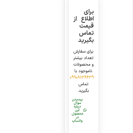
برای
اطلاع از
قیمت
تماس
بگیرید
برای سفارش
تعداد بیشتر
و محصولات
ناموجود با
09908136639
تماس
بگیرید.
پرسیدن
سوال
درباره
این
محصول
در
واتساپ