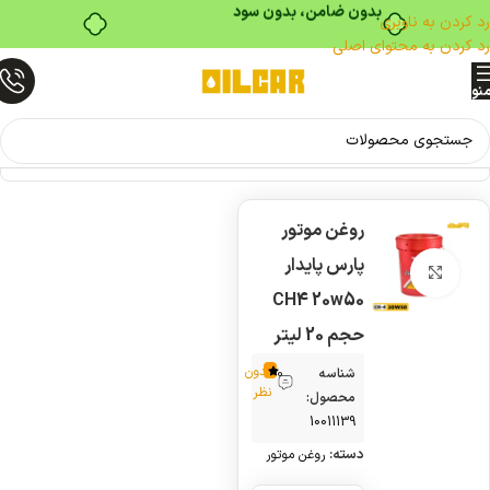
بدون ضامن، بدون سود
رد کردن به ناوبری
رد کردن به محتوای اصلی
نو
خانه
روغن موتور
روغن موتور
ناموج
ود
پارس پایدار
بزرگنمایی تصویر
CH4 20w50
حجم 20 لیتر
بدون
شناسه
0
نظر
محصول:
10011139
دسته:
روغن موتور