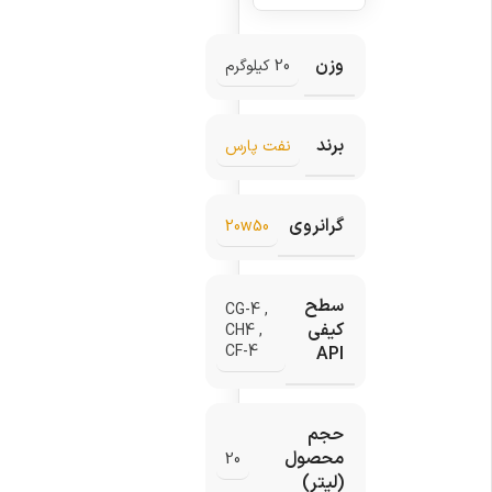
وزن
20 کیلوگرم
برند
نفت پارس
گرانروی
20w50
سطح
CG-4
,
کیفی
CH4
,
CF-4
API
حجم
محصول
20
(لیتر)